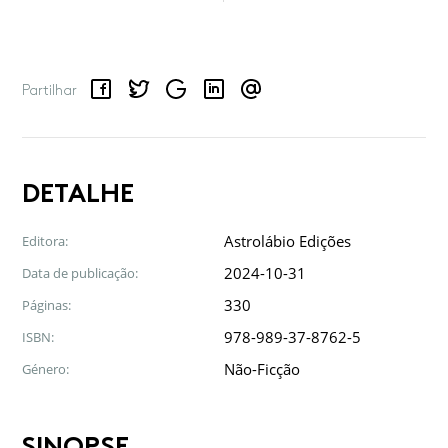
Facebook
Twitter
Google
LinkedIn
Email
Partilhar
DETALHE
Astrolábio Edições
Editora:
2024-10-31
Data de publicação:
330
Páginas:
978-989-37-8762-5
ISBN:
Não-Ficção
Género:
SINOPSE