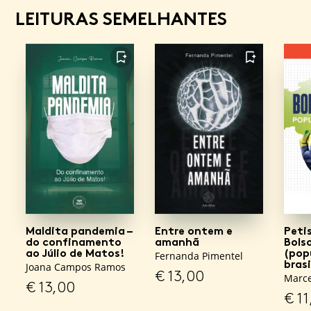
LEITURAS SEMELHANTES
FAVORITO
FAVORITO
Maldita pandemia –
Entre ontem e
Peti
do confinamento
amanhã
Bols
ao Júlio de Matos!
(pop
Fernanda Pimentel
brasi
Joana Campos Ramos
€
13,00
Marce
€
13,00
€
11