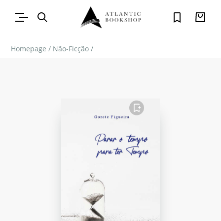
Homepage
/
Não-Ficção
/
FAVORITO