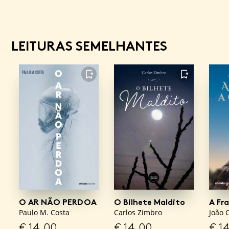
LEITURAS SEMELHANTES
FAVORITO
FAVORITO
O AR NÃO PERDOA
O Bilhete Maldito
A Fr
Paulo M. Costa
Carlos Zimbro
João 
€
14,00
€
14,00
€
14