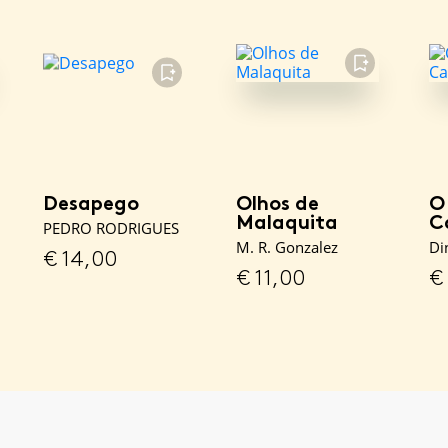
FAVORITO
FAVORITO
Desapego
Olhos de
O
Malaquita
C
PEDRO RODRIGUES
M. R. Gonzalez
Di
€
14,00
€
11,00
€