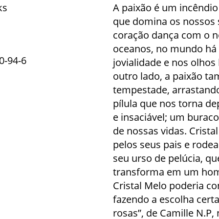
ks
A paixão é um incêndio
que domina os nossos s
coração dança com o n
oceanos, no mundo há m
0-94-6
jovialidade e nos olhos 
outro lado, a paixão t
tempestade, arrastando
pílula que nos torna d
e insaciável; um buraco
de nossas vidas. Crist
pelos seus pais e rode
seu urso de pelúcia, qu
transforma em um home
Cristal Melo poderia c
fazendo a escolha cert
rosas”, de Camille N.P,