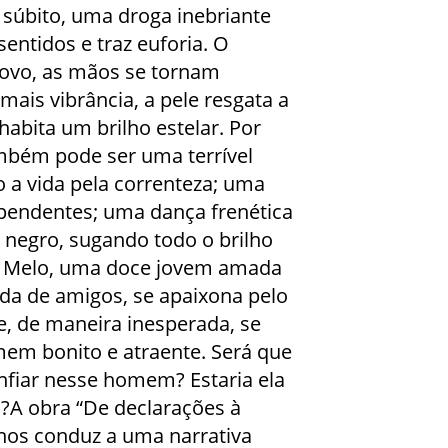
 súbito, uma droga inebriante
entidos e traz euforia. O
ovo, as mãos se tornam
ais vibrância, a pele resgata a
habita um brilho estelar. Por
ambém pode ser uma terrível
 a vida pela correnteza; uma
ependentes; uma dança frenética
 negro, sugando todo o brilho
al Melo, uma doce jovem amada
ada de amigos, se apaixona pelo
e, de maneira inesperada, se
m bonito e atraente. Será que
onfiar nesse homem? Estaria ela
a?A obra “De declarações à
 nos conduz a uma narrativa