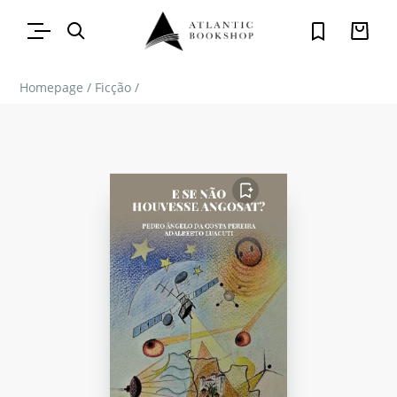
Homepage
/
Ficção
/
FAVORITO