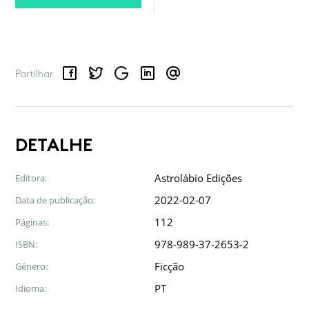
Facebook
Twitter
Google
LinkedIn
Email
Partilhar
DETALHE
Astrolábio Edições
Editora:
2022-02-07
Data de publicação:
112
Páginas:
978-989-37-2653-2
ISBN:
Ficção
Género:
PT
Idioma: