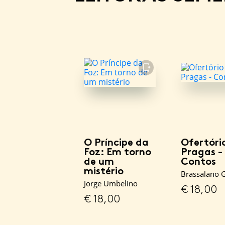
FAVORITO
O Príncipe da
Ofertóri
Foz: Em torno
Pragas -
de um
Contos
mistério
Brassalano 
Jorge Umbelino
€
18,00
€
18,00