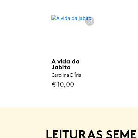
FAVORITO
A vida da
Jabita
Carolina D'Íris
€
10,00
LEITURAS SEM