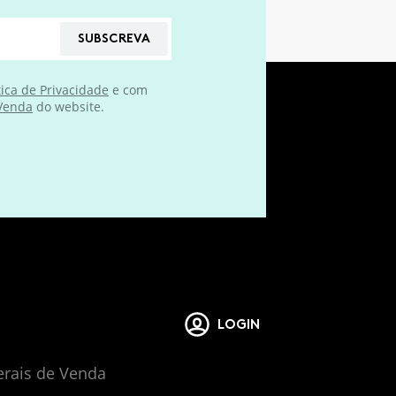
SUBSCREVA
tica de Privacidade
e com
 Venda
do website.
LOGIN
erais de Venda