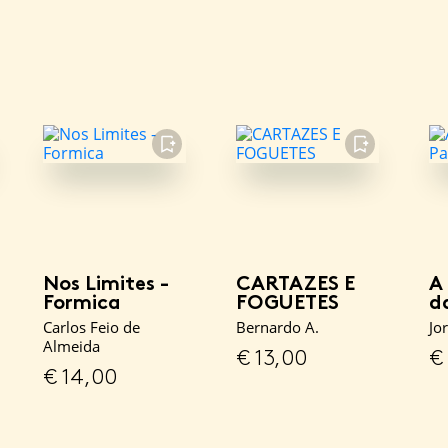
FAVORITO
FAVORITO
Nos Limites -
CARTAZES E
A
Formica
FOGUETES
d
Carlos Feio de
Bernardo A.
Jo
Almeida
€
13,00
€
€
14,00