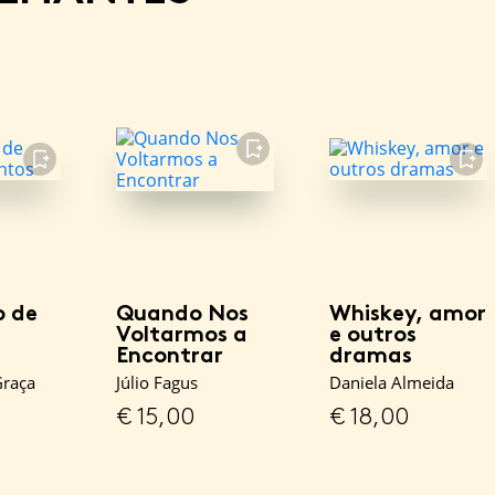
FAVORITO
FAVORITO
FAVORITO
o de
Quando Nos
Whiskey, amor
Voltarmos a
e outros
Encontrar
dramas
Graça
Júlio Fagus
Daniela Almeida
€
15,00
€
18,00