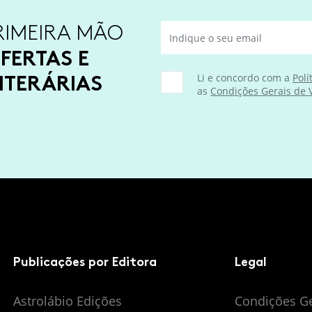
RIMEIRA MÃO
FERTAS E
ITERÁRIAS
Li e concordo com a
Polí
as
Condições Gerais de
Publicações por Editora
Legal
Astrolábio Edições
Condições G