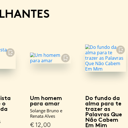
ELHANTES
FAVORITO
FAVORITO
FAVORITO
ista
Um homem
Do fundo da
 o
para amar
alma para te
 da
trazer as
Solange Bruno e
Palavras Que
Renata Alves
Não Cabem
s
€
12,00
Em Mim