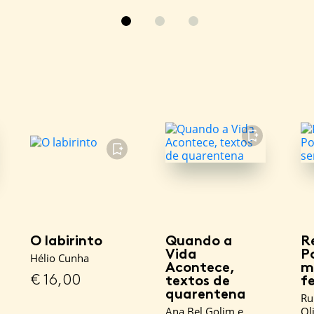
FAVORITO
FAVORITO
O labirinto
Quando a
R
Vida
P
Hélio Cunha
Acontece,
m
€
16,00
textos de
fe
quarentena
Ru
Ana Bel Golim e
Ol