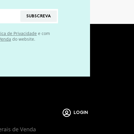
SUBSCREVA
tica de Privacidade
e com
 Venda
do website.
LOGIN
erais de Venda