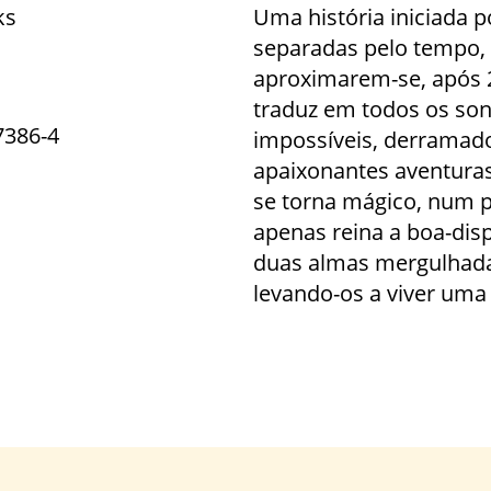
ks
Uma história iniciada 
separadas pelo tempo, 
aproximarem-se, após 2
traduz em todos os son
7386-4
impossíveis, derramad
apaixonan­tes aventuras
se torna mágico, num 
apenas reina a boa-dis
duas almas mergulhad
levando-os a viver uma