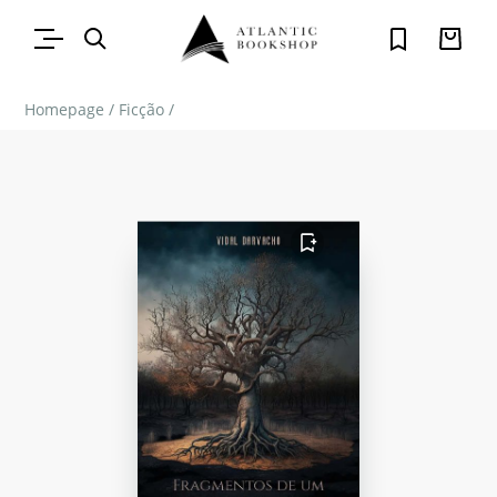
Homepage
/
Ficção
/
FAVORITO