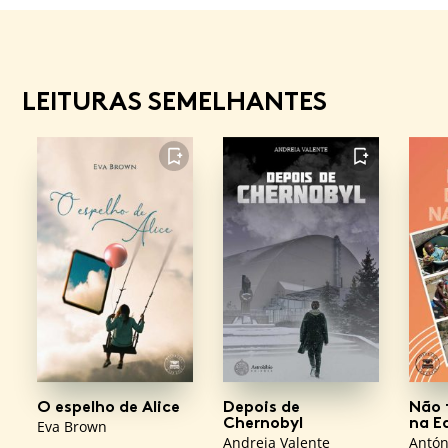
LEITURAS SEMELHANTES
FAVORITO
FAVORITO
O espelho de Alice
Depois de
Não 
Chernobyl
na E
Eva Brown
Andreia Valente
Antón