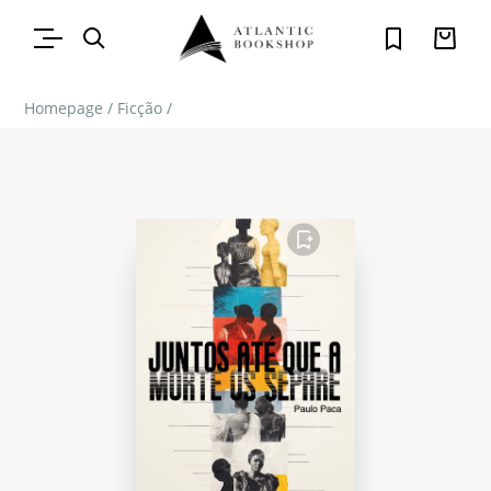
Homepage
/
Ficção
/
FAVORITO