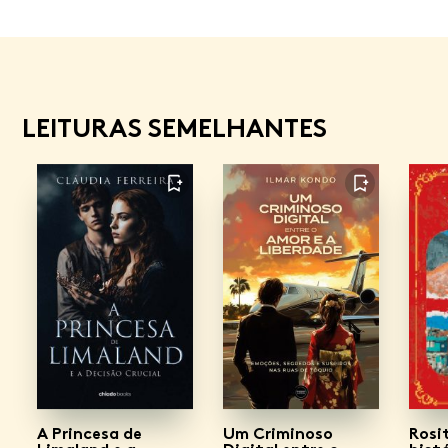
LEITURAS SEMELHANTES
FAVORITO
FAVORITO
A Princesa de
Um Criminoso
Rosi