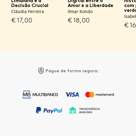
Limaland e a
Digital entre o
hist
Decisão Crucial
Amor e a Liberdade
com 
verd
Cláudia Ferreira
Ilmar Kondo
Isabe
€
17,00
€
18,00
€
16
Pague de forma segura: