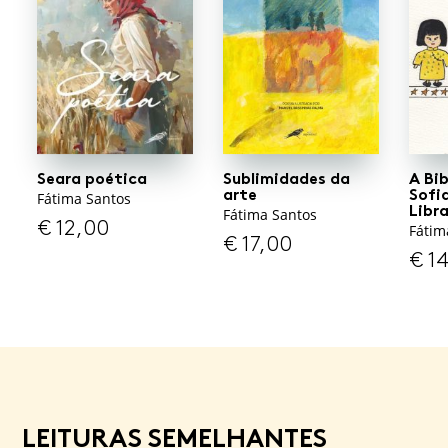
Seara poética
Sublimidades da
A Bi
arte
Sofia
Fátima Santos
Libr
Fátima Santos
€
12,00
Fátim
€
17,00
€
14
LEITURAS SEMELHANTES