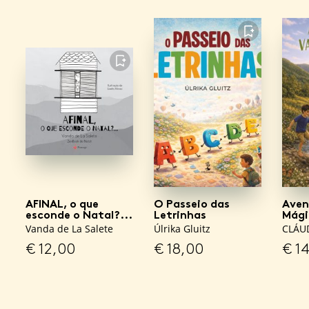
FAVORITO
FAVORITO
AFINAL, o que
O Passeio das
Aven
esconde o Natal?...
Letrinhas
Mági
Vanda de La Salete
Úlrika Gluitz
CLÁU
€
12,00
€
18,00
€
14