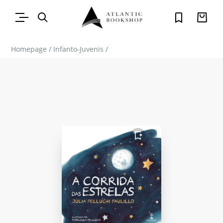
Homepage
/
Infanto-Juvenis
/
FAVORITO