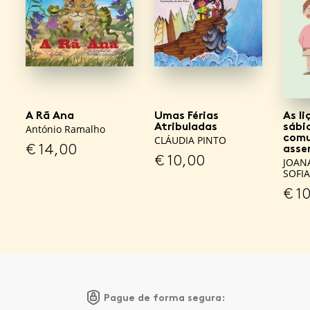
A Rã Ana
Umas Férias
As l
Atribuladas
sábi
António Ramalho
comu
CLÁUDIA PINTO
€
14,00
asse
€
10,00
JOAN
SOFI
€
10
Pague de forma segura: