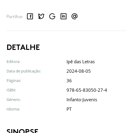
Facebook
Twitter
Google
LinkedIn
Email
Partilhar
DETALHE
Ipê das Letras
Editora:
2024-08-05
Data de publicação:
36
Páginas:
978-65-83050-27-4
ISBN:
Infanto-Juvenis
Género:
PT
Idioma:
SINOPSE