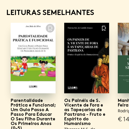
LEITURAS SEMELHANTES
FAVORITO
FAVORITO
Parentalidade
Os Painéis de S.
Manh
Prática e Funcional;
Vicente de Fora e
Feira
Um Guia Passo A
as Tapeçarias de
Rodri
Passo Para Educar
Pastrana - Fruto e
€
14
O Seu Filho Durante
Espírito do
Os Primeiros Anos
Humanismo
(0-5)