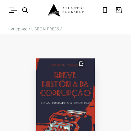
Homepage
/
LISBON PRESS
/
FAVORITO