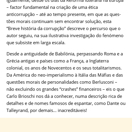
Igualmente, desde os dias da Reforma luterana na Europa
– factor fundamental na criação de uma ética
anticorrupção – até ao tempo presente, em que as ques­
tões morais continuam sem encontrar solução, esta
“Breve história da corrupção” descreve o percurso que o
autor seguiu, na sua ilustrativa investigação do fenómeno
que subsiste em larga escala.
Desde a antiguidade de Babilónia, perpassando Roma e a
Grécia anti­gas e países como a França, a Inglaterra
colonial, os anos de Novecen­tos e os seus totalitarismos.
Da América do neo-imperialismo à Itália das Máfias e das
questões morais de personalidades como Berlusconi –
não excluindo os grandes “crashes” financeiros – eis o que
Carlo Brioschi nos dá a conhecer, numa descrição rica de
detalhes e de no­mes famosos de espantar, como Dante ou
Talleyrand, por demais... inacreditáveis!