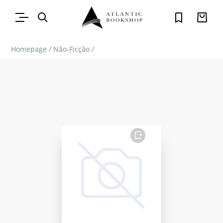
Homepage
/
Não-Ficção
/
FAVORITO