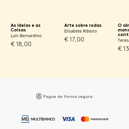
As Ideias e as
Arte sobre rodas
O al
Coisas
mano
Elisabete Ribeiro
cont
Luís Bernardino
€
17,00
Teres
€
18,00
€
13
Pague de forma segura: