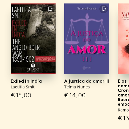
FAVORITO
FAVORITO
Exiled in India
A justiça do amor III
E os
namo
Laetitia Smit
Telma Nunes
Crôn
€
15,00
€
14,00
amor
libe
emoc
Ramo
€
13