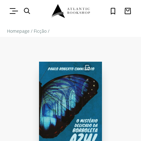
Homepage
/
Ficção
/
FAVORITO