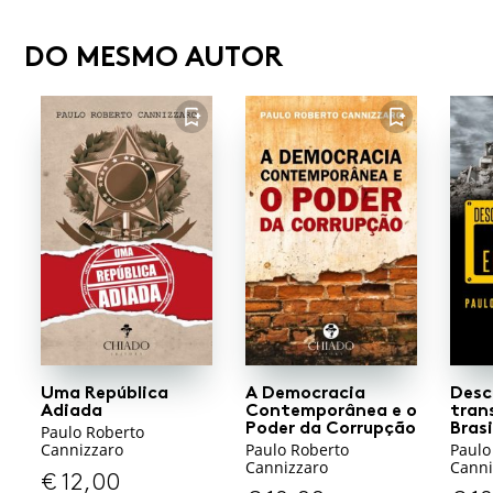
DO MESMO AUTOR
FAVORITO
FAVORITO
Uma República
A Democracia
Desc
Adiada
Contemporânea e o
tran
Poder da Corrupção
Bras
Paulo Roberto
Cannizzaro
Paulo Roberto
Paulo
Cannizzaro
Canni
€
12,00