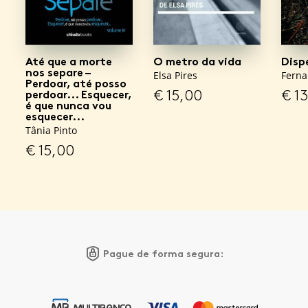
Até que a morte
O metro da vida
Disp
nos separe –
Elsa Pires
Fern
Perdoar, até posso
€
15,00
€
13
perdoar... Esquecer,
é que nunca vou
esquecer...
Tânia Pinto
€
15,00
Pague de forma segura: