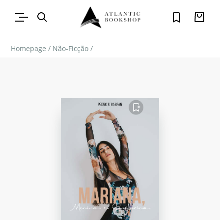
Homepage
/
Não-Ficção
/
FAVORITO