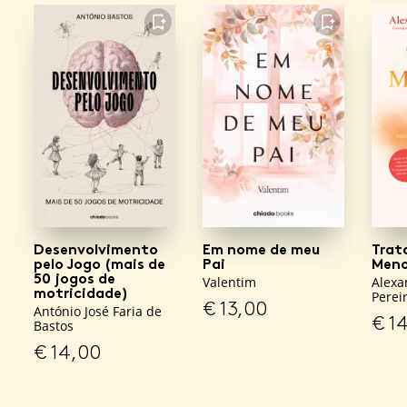
FAVORITO
FAVORITO
Desenvolvimento
Em nome de meu
Trat
pelo Jogo (mais de
Pai
Meno
50 jogos de
Valentim
Alexa
motricidade)
Perei
€
13,00
António José Faria de
€
14
Bastos
€
14,00