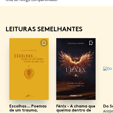
LEITURAS SEMELHANTES
FAVORITO
FAVORITO
Escolhas… Poemas
Fénix - A chama que
Do Se
de um trauma,
queima dentro de
Antón