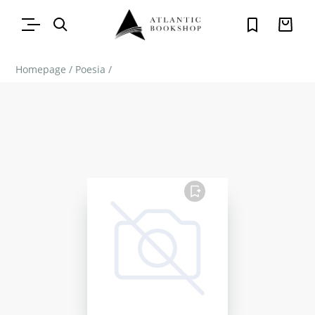
Homepage
/
Poesia
/
FAVORITO