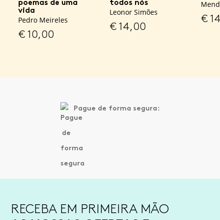
poemas de uma
todos nós
Mend
vida
Leonor Simões
€
14
Pedro Meireles
€
14,00
€
10,00
Pague de forma segura:
RECEBA EM PRIMEIRA MÃO