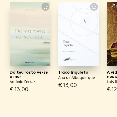
FAVORITO
FAVORITO
Do teu rosto vê-se
Traço inquieto
A vi
o mar
nos s
Ana de Albuquerque
António Ferraz
Luis 
€
13,00
€
13,00
€
12