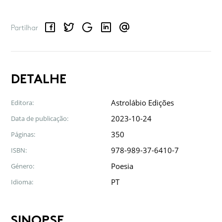
Facebook
Twitter
Google
LinkedIn
Email
Partilhar
DETALHE
Astrolábio Edições
Editora:
2023-10-24
Data de publicação:
350
Páginas:
978-989-37-6410-7
ISBN:
Poesia
Género:
PT
Idioma:
SINOPSE