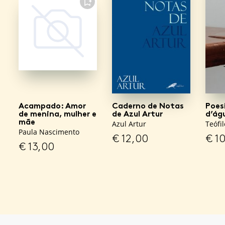
FAVORITO
Acampado: Amor
Caderno de Notas
Poes
de menina, mulher e
de Azul Artur
d’ág
mãe
Azul Artur
Teófi
Paula Nascimento
€
12,00
€
10
€
13,00