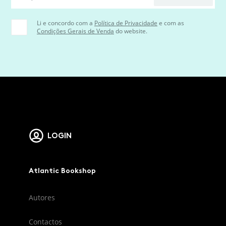
Li e concordo com a
Política de Privacidade
e com as
Condições Gerais de Venda
do website.
LOGIN
Atlantic Bookshop
Autores
Contactos