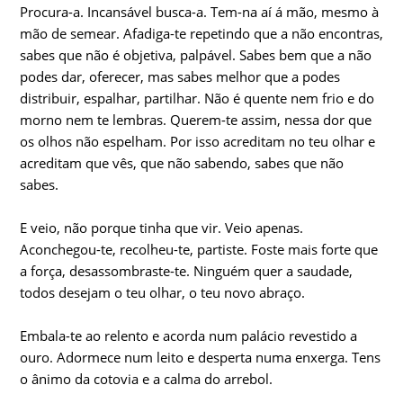
Procura-a. Incansável busca-a. Tem-na aí á mão, mesmo à
mão de semear. Afadiga-te repetindo que a não encontras,
sabes que não é objetiva, palpável. Sabes bem que a não
podes dar, oferecer, mas sabes melhor que a podes
distribuir, espalhar, partilhar. Não é quente nem frio e do
morno nem te lembras. Querem-te assim, nessa dor que
os olhos não espelham. Por isso acreditam no teu olhar e
acreditam que vês, que não sabendo, sabes que não
sabes.
E veio, não porque tinha que vir. Veio apenas.
Aconchegou-te, recolheu-te, partiste. Foste mais forte que
a força, desassombraste-te. Ninguém quer a saudade,
todos desejam o teu olhar, o teu novo abraço.
Embala-te ao relento e acorda num palácio revestido a
ouro. Adormece num leito e desperta numa enxerga. Tens
o ânimo da cotovia e a calma do arrebol.