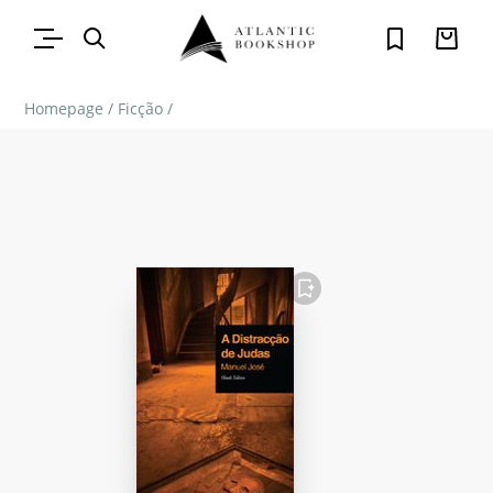
Homepage
/
Ficção
/
FAVORITO