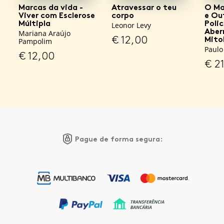
Marcas da vida -
Atravessar o teu
O Ma
Viver com Esclerose
corpo
e Ou
Múltipla
Polic
Leonor Levy
Aber
Mariana Araújo
€
12,00
Mito
Pampolim
Paulo
€
12,00
€
21
Pague de forma segura: