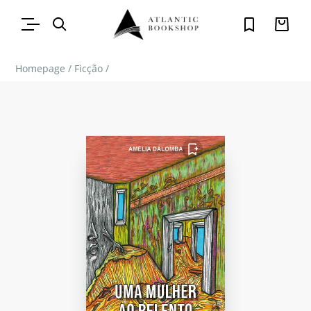
Homepage
/
Ficção
/
FAVORITO