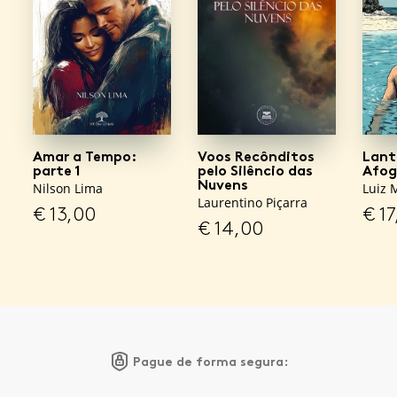
Amar a Tempo:
Voos Recônditos
Lant
parte 1
pelo Silêncio das
Afog
Nuvens
Nilson Lima
Luiz 
Laurentino Piçarra
€
13,00
€
17
€
14,00
Pague de forma segura: