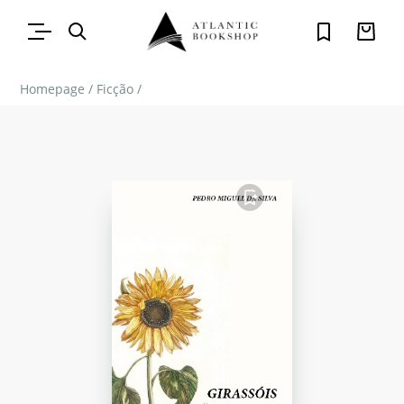
Homepage
/
Ficção
/
FAVORITO