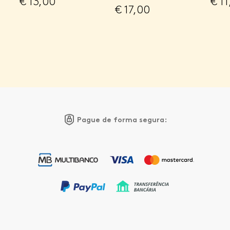
€
13,00
€
11
€
17,00
Pague de forma segura: