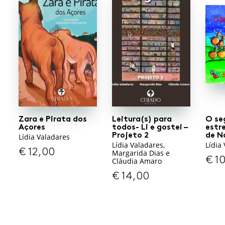
FAVORITO
FAVORITO
Zara e Pirata dos
Leitura(s) para
O se
Açores
todos- Li e gostei –
estr
Projeto 2
de N
Lídia Valadares
Lídia Valadares,
Lídia
€
12,00
Margarida Dias e
€
10
Cláudia Amaro
€
14,00