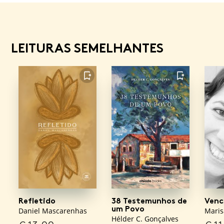
LEITURAS SEMELHANTES
FAVORITO
FAVORITO
Refletido
38 Testemunhos de
Venc
um Povo
Daniel Mascarenhas
Maris
Hélder C. Gonçalves