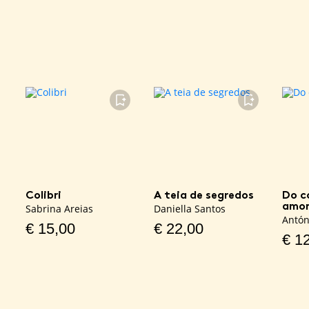
FAVORITO
FAVORITO
Colibri
A teia de segredos
Do c
amo
Sabrina Areias
Daniella Santos
Antón
€
15,00
€
22,00
€
12