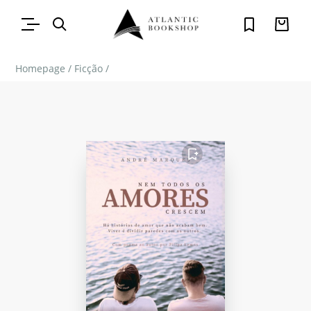
Homepage
/
Ficção
/
FAVORITO