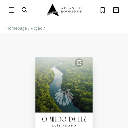
Homepage
/
Ficção
/
FAVORITO