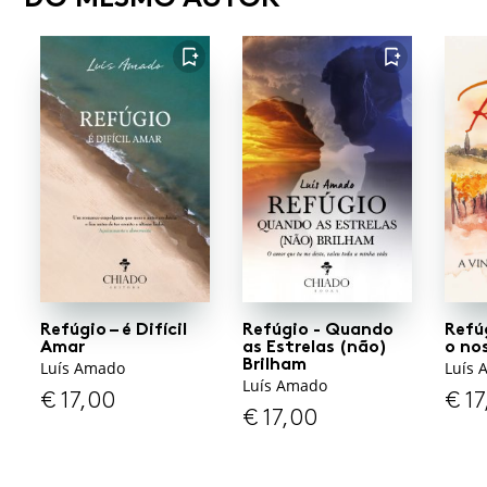
FAVORITO
FAVORITO
Refúgio – é Difícil
Refúgio - Quando
Refúg
Amar
as Estrelas (não)
o no
Brilham
Luís Amado
Luís 
Luís Amado
€
17,00
€
17
€
17,00