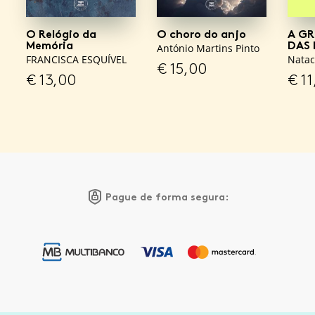
O Relógio da
O choro do anjo
A G
Memória
DAS 
António Martins Pinto
FRANCISCA ESQUÍVEL
Natac
€
15,00
€
13,00
€
11
Pague de forma segura: