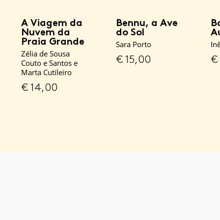
A Viagem da
Bennu, a Ave
B
Nuvem da
do Sol
A
Praia Grande
Sara Porto
In
Zélia de Sousa
€
15,00
€
Couto e Santos e
Marta Cutileiro
€
14,00