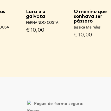
dos
Lara e a
O menino que
gaivota
sonhava ser
pássaro
FERNANDO COSTA
OUSA
Jéssica Meireles
€
10,00
€
10,00
Pague de forma segura: