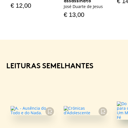
€
14
assassinato
€
12,00
José Duarte de Jesus
€
13,00
LEITURAS SEMELHANTES
FAVORITO
FAVORITO