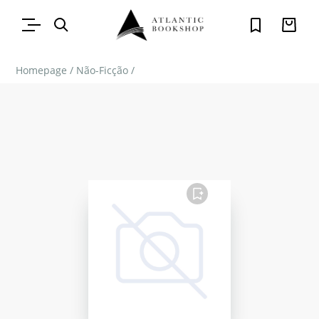
Homepage
/
Não-Ficção
/
FAVORITO