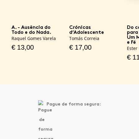
A. - Ausência do
Crónicas
Do c
Todo e do Nada.
d’Adolescente
para
Um M
Raquel Gomes Varela
Tomás Correia
e Fé
€
13,00
€
17,00
Ester
€
11
Pague de forma segura: