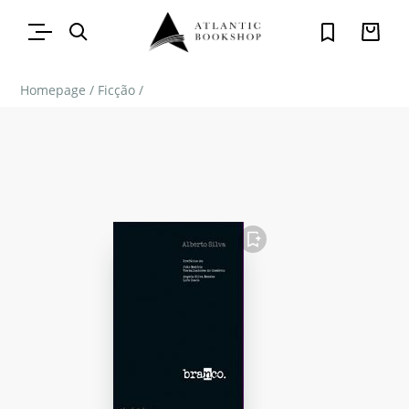
Homepage
/
Ficção
/
FAVORITO